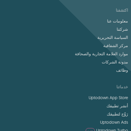
اكتشفنا
معلومات عنا
شركتنا
السياسة التحريرية
مركز الشفافية
موارد العلامة التجارية والصحافة
مدونة الشركات
وظائف
خدماتنا
Uptodown App Store
أنشر تطبيقك
رَوِّج لتطبيقك
Uptodown Ads
Uptodown Turbo
جديد