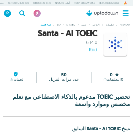
BETA PUBG MOBILE
TOCA BOCA WORLD
ألعاب NARUTO
GOOGLE SHEETS
SENGOKU BUSHIDO
تطبي
ANDROID
/
تطبيقات
/
الإنتاجية
/
تعليم
/
SANTA - AI TOEIC
/
نسخ قديمة
Santa - AI TOEIC
6.14.0
Riiid
50
0
عدد مرات التنزيل
0
التعليقات
الحماية
تحضير TOEIC مدعوم بالذكاء الاصطناعي مع تعلم
مخصص وموارد واسعة
‫نسخ Santa - AI TOEIC السابق